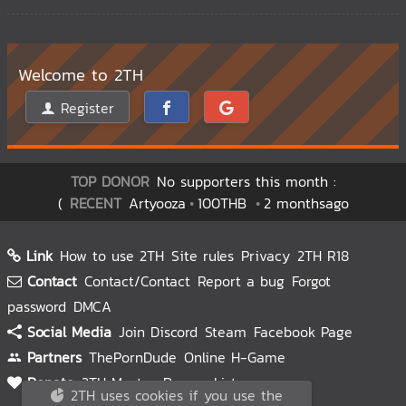
Welcome to 2TH
Register
TOP DONOR
No supporters this month :
(
RECENT
Artyooza
100THB
2 monthsago
Link
How to use 2TH
Site rules
Privacy
2TH R18
Contact
Contact/Contact
Report a bug
Forgot
password
DMCA
Social Media
Join Discord
Steam
Facebook Page
Partners
ThePornDude
Online H-Game
Donate
2TH Master
Donors List
2TH uses cookies if you use the