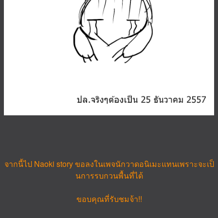
จากนี้ไป Naoki story ขอลงในเพจนักวาดอนิเมะแทนเพราะจะเป็
นการรบกวนพื้นที่ได้
ขอบคุณที่รับชมจ้า!!