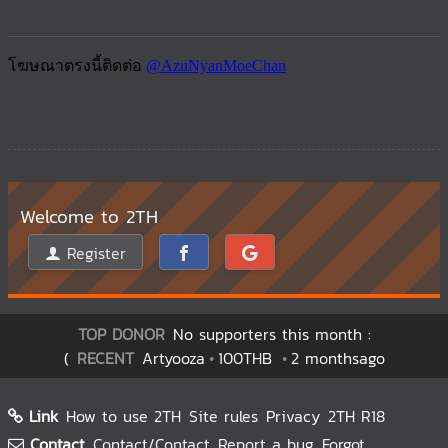
Welcome to 2TH
Register
TOP DONOR
No supporters this month :
(
RECENT
Artyooza
100THB
2 monthsago
Link
How to use 2TH
Site rules
Privacy
2TH R18
Contact
Contact/Contact
Report a bug
Forgot