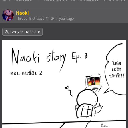
Naoki
Thread first post
#1
11 yearsago
Google Translate