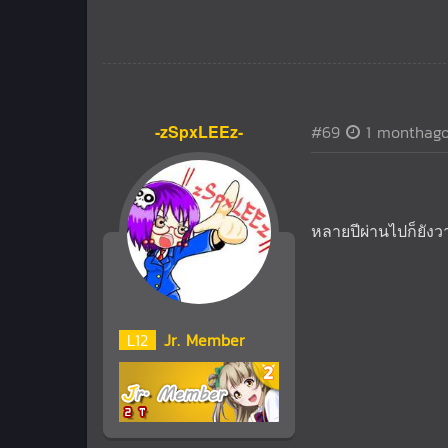
-zSpxLEEz-
#69
1 monthag
หลายปีผ่านไปก็ยังวา
L
12
Jr. Member