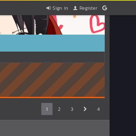
Sign in
Register
1
2
3
4