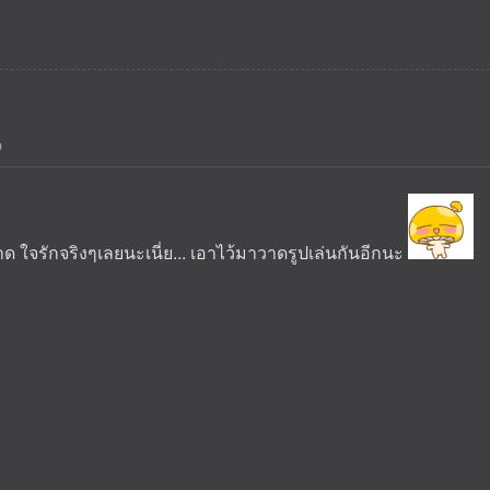
o
ด ใจรักจริงๆเลยนะเนี่ย... เอาไว้มาวาดรูปเล่นกันอีกนะ