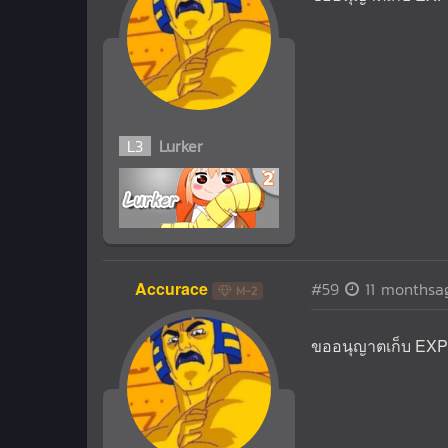
L
3
Lurker
Accurace
#59
11 monthsa
M-2
ขออนุญาตเก็บ EXP