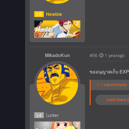
L
8
Newbie
MikadoKun
#56
1 yearago
ขออนุญาตเก็บ EXP
1 subcomments
Load more 
L
4
Lurker