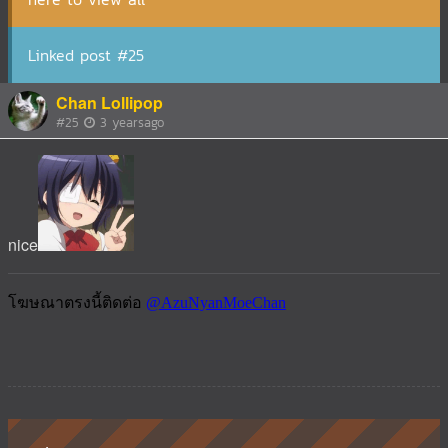
Linked post #25
Chan Lollipop
#25
3 yearsago
nice