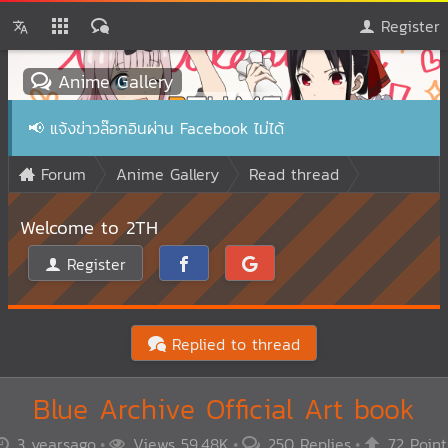
Register
Anime Gallery
📢
แจ้งข่าวล๊อกอินผ่าน Facebook ไม่ได้
Forum
Anime Gallery
Read thread
Welcome to 2TH
Register
Replied to thread
Blue Archive Official Art book
3 yearsago
Views 59.48K
250 Replies
72 Point