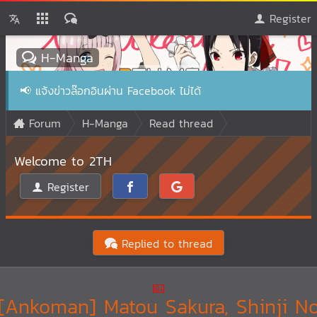
Register
H-Manga
📢
แจ้งข่าวล๊อกอินผ่าน Facebook ไม่ได้
Forum
H-Manga
Read thread
Welcome to 2TH
Register
Replied to thread
[Ankoman] Matou Sakura, Shinji N