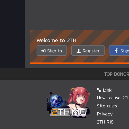
Welcome to 2TH
Sign in
Register
Sign
TOP DONO
Link
How to use 2T
Site rules
Privacy
2TH R18