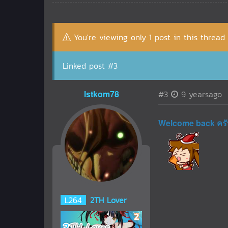
You're viewing only 1 post in this thread
Linked post #3
lstkom78
#3
9 yearsago
Welcome back คร
L
264
2TH Lover