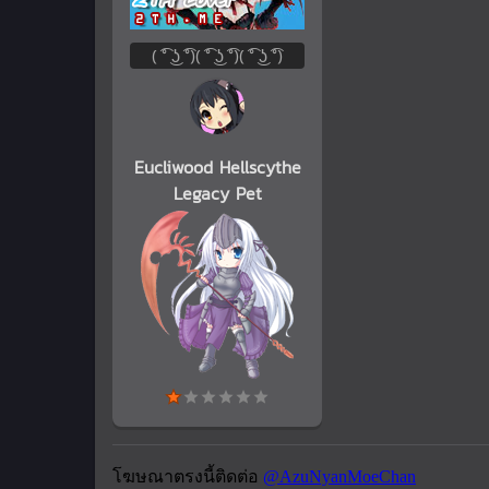
( ͡° ͜ʖ ͡°)( ͡° ͜ʖ ͡°)( ͡° ͜ʖ ͡°)
Eucliwood Hellscythe
Legacy Pet