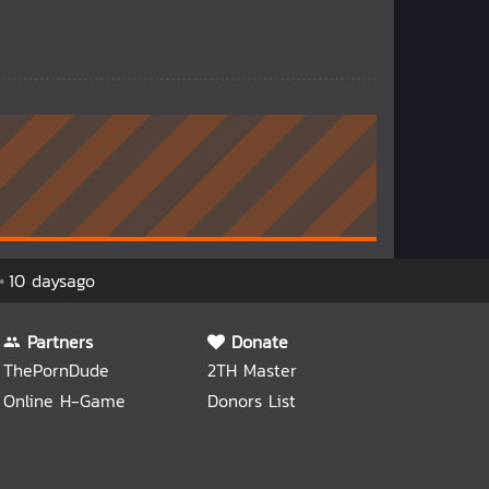
10 daysago
Partners
Donate
ThePornDude
2TH Master
Online H-Game
Donors List