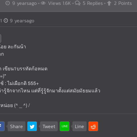
9 yearsago
Views 1.6K
5 Replies
2 Points
1
9 yearsago
ดน้อย ละกันน้า
าก
ก เขียน1บรรทัดก้อหมด
=)"
ใช้ : ไม่เผือกดิ 555+
้ว่ารู้จักจากไหน แต่ที่รู้รู้จักมาตั้งแต่สมัยมัธยมแล้ว
น่อย (^ _ ^) /
Share
Tweet
Line