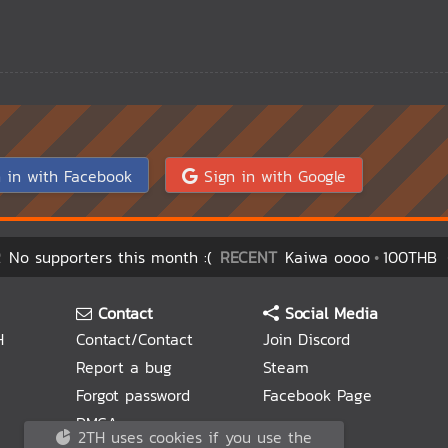
 in with Facebook
Sign in with Google
R
No supporters this month :(
RECENT
Kaiwa oooo
100THB
Contact
Social Media
H
Contact/Contact
Join Discord
Report a bug
Steam
Forgot password
Facebook Page
DMCA
2TH uses cookies if you use the