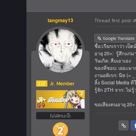
tangmay13
Thread first post
#
Google Translate
ชื่อ:เรียกเราว่า เป็
อายุ 20+: รู้สึกแก่ม
วันเกิด: สืบเอาเอง
ของที่ชอบ: เยอะมา
งานอดิเรก: นีท (= _ 
ลิ้ง Social Media ที่
L
12
Jr. Member
รู้จัก 2TH จาก: ไม่รู
ขอเสียงคนอายุ 20+ ห
ไม่เผิกนะจ๊ะ