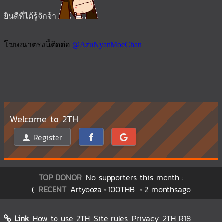
ยินดีที่ได้รู้จักจ้า
Welcome to 2TH
Register
TOP DONOR
No supporters this month :
(
RECENT
Artyooza
100THB
2 monthsago
Link
How to use 2TH
Site rules
Privacy
2TH R18