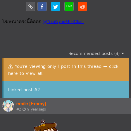
Recommended posts (3)
You're viewing only 1 post in this thread — click
here to view all
Linked post #2
emile [Emmy]
#2
9 yearsago