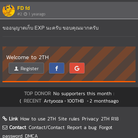
FD fd
#2
1 yearago
ขออนุญาตเก็บ EXP นะครับ ขอบคุณมากครับ
Welcome to 2TH
Register
TOP DONOR
No supporters this month :
(
RECENT
Artyooza
100THB
2 monthsago
Link
How to use 2TH
Site rules
Privacy
2TH R18
Contact
Contact/Contact
Report a bug
Forgot
password
DMCA