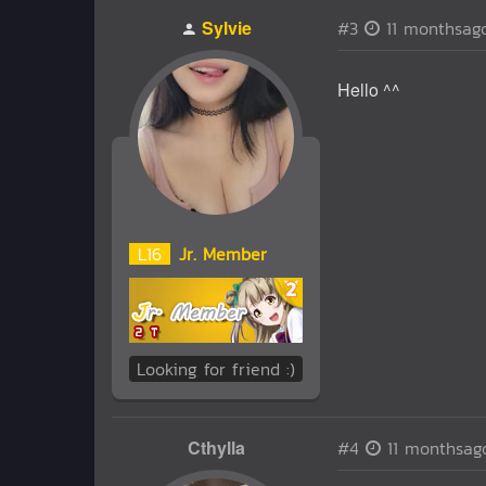
Sylvie
#3
11 monthsag
Hello ^^
L
16
Jr. Member
Looking for friend :)
Cthylla
#4
11 monthsag