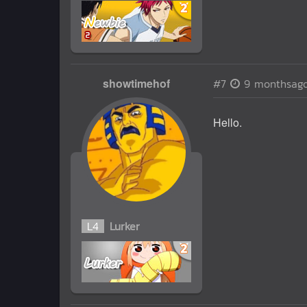
showtimehof
#7
9 monthsag
Hello.
L
4
Lurker