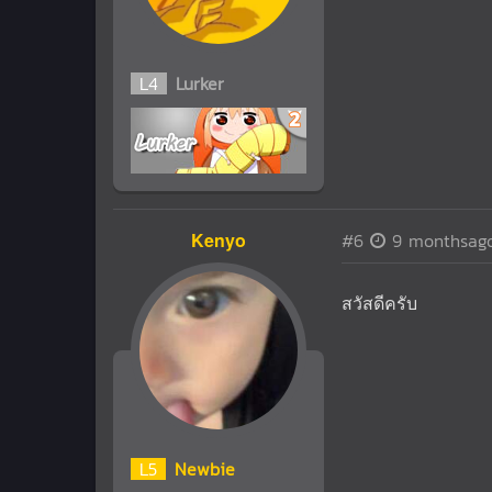
L
4
Lurker
Kenyo
#6
9 monthsag
สวัสดีครับ
L
5
Newbie