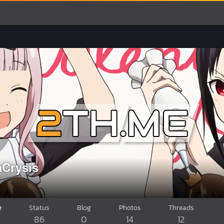
aCrysis
e
Status
Blog
Photos
Threads
86
0
14
12