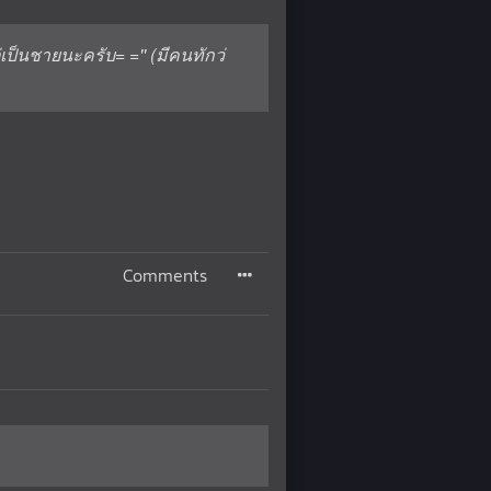
เป็นชายนะครับ= ='' (มีคนทักว่
Comments