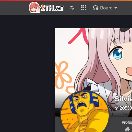
Board
Silvi
@120553
Profil