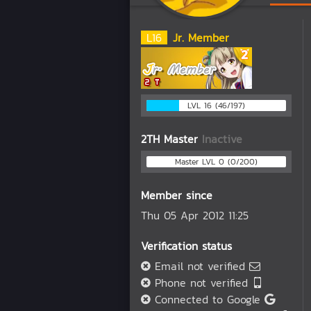
L
16
Jr. Member
LVL 16 (46/197)
2TH Master
Inactive
Master LVL 0 (0/200)
Member since
Thu 05 Apr 2012 11:25
Verification status
Email not verified
Phone not verified
Connected to Google