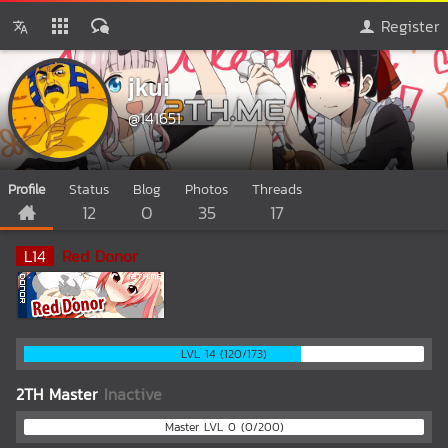
Register
jkui
@141651
Profile
Status
Blog
Photos
Threads
12
0
35
17
L
14
Red Donor
LVL 14 (120/173)
2TH Master
Inactive
Master LVL 0 (0/200)