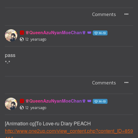
Comments
♕QueenAzuNyanMoeChan♕
🅰️
M-19
12 yearsago
pass
*-*
Comments
♕QueenAzuNyanMoeChan♕
🅰️
M-19
12 yearsago
[Animation cg]To Love-ru Diary PEACH
http://www.one2up.com/view_content.php?content_ID=859