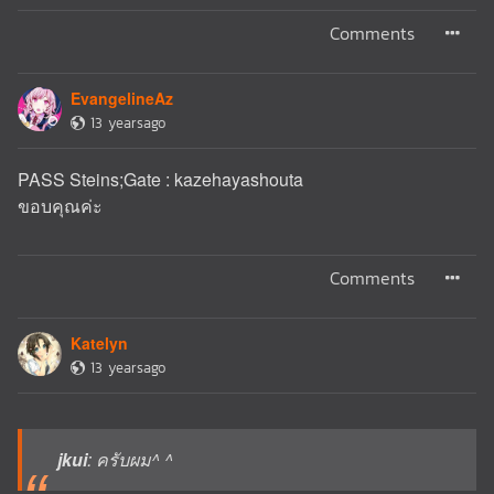
Comments
EvangelineAz
13 yearsago
PASS Steins;Gate : kazehayashouta
ขอบคุณค่ะ
Comments
Katelyn
13 yearsago
jkui
: ครับผม^ ^