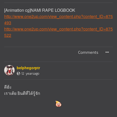
[Animation cg]NAMI RAPE LOGBOOK
http://www.one2up.com/view_content.php?content_ID=875
493
http://www.one2up.com/view_content.php?content_ID=875
522
Comments
belphegorptr
12 yearsago
ดีฮ้ะ
เราเต้ย ยินดีที่ได้รู้จัก