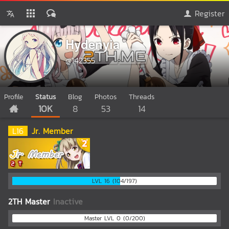
Register
้ัHydenyia
@142355
Profile
Status
Blog
Photos
Threads
10K
8
53
14
L
16
Jr. Member
LVL 16 (104/197)
2TH Master
Inactive
Master LVL 0 (0/200)