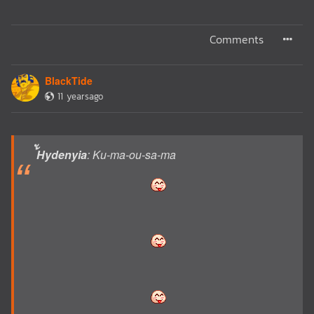
Comments
BlackTide
11 yearsago
้ัHydenyia
: Ku-ma-ou-sa-ma