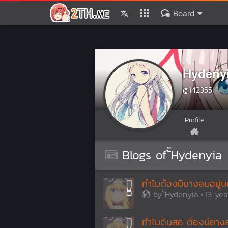
Board
้ัHydeny
@142355
Profile
Blogs of ้ัHydenyia
ทำไมต้องมียางลบอยู่บ
by
้ัHydenyia
13 ye
ทำไมดินสอ ต้องมียาง