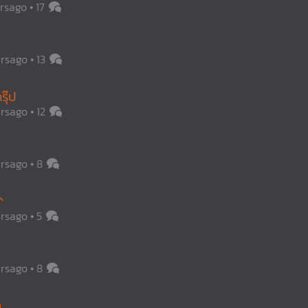
arsago
17
arsago
13
รุ๊ป
arsago
12
arsago
8
^
arsago
5
arsago
8
...