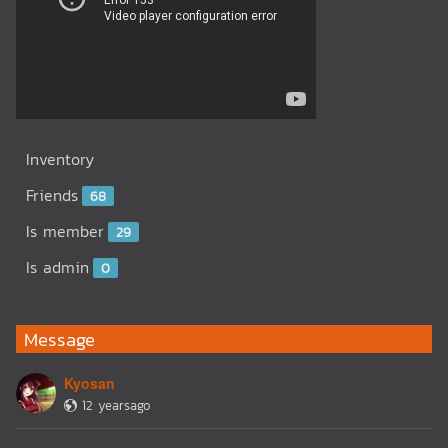
Inventory
Friends
68
Is member
29
Is admin
0
Message
Kyosan
12 yearsago