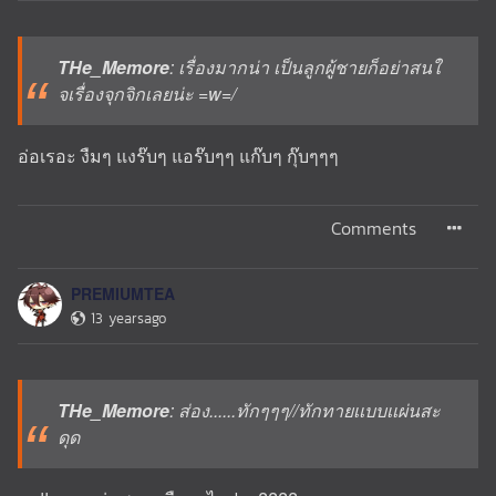
THe_Memore
: เรื่องมากน่า เป็นลูกผู้ชายก็อย่าสนใ
จเรื่องจุกจิกเลยน่ะ =w=/
อ่อเรอะ งืมๆ แงร๊บๆ แอร๊บๆๆ แก๊บๆ กุ๊บๆๆๆ
Comments
PREMIUMTEA
13 yearsago
THe_Memore
: ส่อง......ทักๆๆๆ//ทักทายเเบบเเผ่นสะ
ดุด