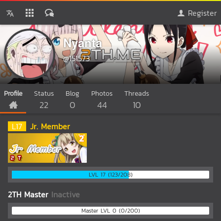
Register
Nyanta
@151573
Profile
Status
Blog
Photos
Threads
22
0
44
10
L
17
Jr. Member
LVL 17 (123/208)
2TH Master
Inactive
Master LVL 0 (0/200)