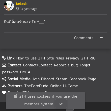
tadashi
14 yearsago
ยินดีต้อนรับนะครับ ^__^
Comments
Link
How to use 2TH
Site rules
Privacy
2TH R18
Contact
Contact/Contact
Report a bug
Forgot
password
DMCA
Social Media
Join Discord
Steam
Facebook Page
Partners
ThePornDude
Online H-Game
Donate
2TH Master
Donors List
2TH uses cookies if you use the
member system
© 2TH 🥚
2026