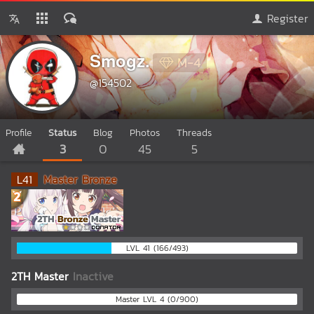
Register
Smogz.
M-4
@154502
Profile
Status
Blog
Photos
Threads
3
0
45
5
L
41
Master Bronze
LVL 41 (166/493)
2TH Master
Inactive
Master LVL 4 (0/900)