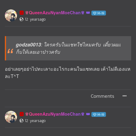
♕QueenAzuNyanMoeChan♕
🅰️
M-19
12 yearsago
godza0013
: ใครครับในแชทใช่ไหมครับ เดี๋ยวผมเ
ก็บให้เลยเอาป่าวครับ
อย่าเลยๆอย่าไปทะเลาะอะไรกะคนในแชทเลย เค้าไม่ดีเองแห
ละT^T
Comments
♕QueenAzuNyanMoeChan♕
🅰️
M-19
12 yearsago