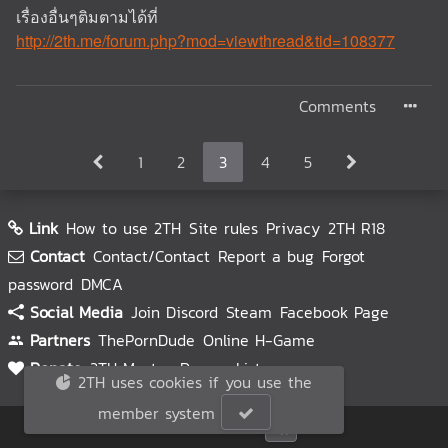
เรื่องอื่นๆติมตามได้ที่
http://2th.me/forum.php?mod=viewthread&tid=108377
Comments
1
2
3
4
5
Link
How to use 2TH
Site rules
Privacy
2TH R18
Contact
Contact/Contact
Report a bug
Forgot
password
DMCA
Social Media
Join Discord
Steam
Facebook Page
Partners
ThePornDude
Online H-Game
Donate
2TH Master
Donors List
2TH uses cookies if you use the
member system
© 2TH 🥚
2026