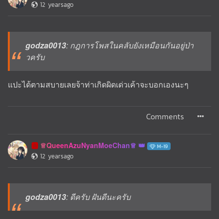
12 yearsago
godza0013
: กฎการโพสในคลับยังเหมือนกันอยู่ป่า
วครับ
แปะได้ตามสบายเลยจ้าท่าเกิดผิดเด่วเค้าจะบอกเองนะๆ
Comments
♕QueenAzuNyanMoeChan♕
🅰️
M-19
12 yearsago
godza0013
: ดีครับ ฝันดีนะครับ