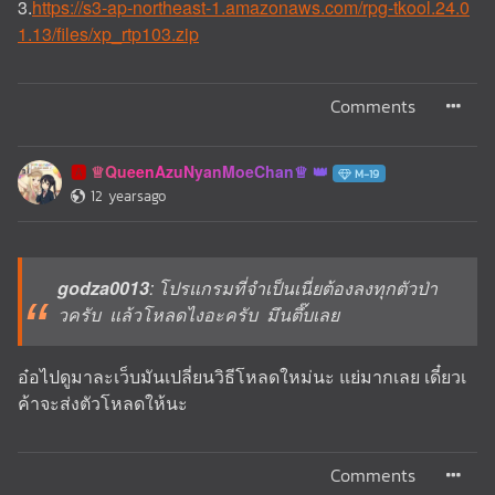
3.
https://s3-ap-northeast-1.amazonaws.com/rpg-tkool.24.0
1.13/files/xp_rtp103.zip
Comments
♕QueenAzuNyanMoeChan♕
🅰️
M-19
12 yearsago
godza0013
: โปรแกรมที่จำเป็นเนี่ยต้องลงทุกตัวป่า
วครับ แล้วโหลดไงอะครับ มึนตึ๊บเลย
อ๋อไปดูมาละเว็บมันเปลี่ยนวิธีโหลดใหม่นะ แย่มากเลย เดี๋ยวเ
ค้าจะส่งตัวโหลดให้นะ
Comments