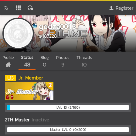
Register
godza0013
@187228
Profile
Status
Blog
Photos
Threads
48
0
9
10
L
13
Jr. Member
LVL 13 (3/160)
2TH Master
Inactive
Master LVL 0 (0/200)