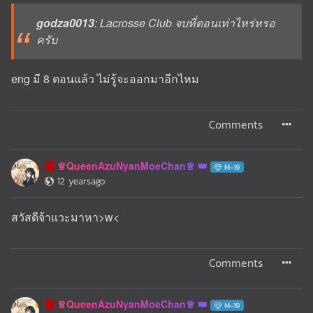
godza0013
: Lacrosse Club จบที่ตอนเท่าไหร่หรอ
ครับ
eng มี 8 ตอนแล้ว ไม่รู้จะออกมาอีกไหม
Comments
♕QueenAzuNyanMoeChan♕
🅰️
M-19
12 yearsago
สวัสดีจ้าแวะมาหา>w<
Comments
♕QueenAzuNyanMoeChan♕
🅰️
M-19