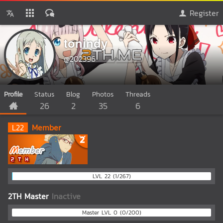
Register
tonindy
@202396
Profile
Status
Blog
Photos
Threads
26
2
35
6
L
22
Member
LVL 22 (1/267)
2TH Master
Inactive
Master LVL 0 (0/200)