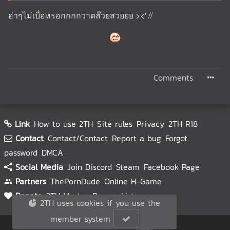
ฮ่าๆไม่เบื่อหรอกกกกวาดส๊วยสวยยย ><' //
Comments
Link
How to use 2TH
Site rules
Privacy
2TH R18
Contact
Contact/Contact
Report a bug
Forgot
password
DMCA
Social Media
Join Discord
Steam
Facebook Page
Partners
ThePornDude
Online H-Game
Donate
2TH Master
Donors List
2TH uses cookies if you use the
member system
© 2TH 🥚
2026