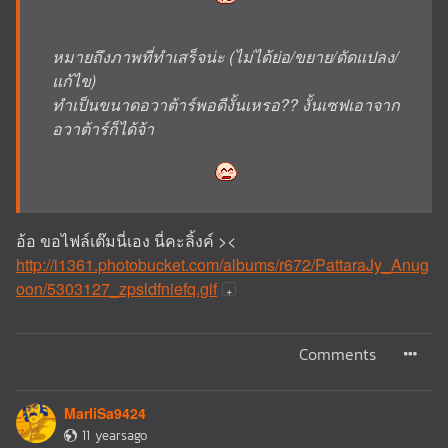
หมายถึงภาพที่ทำเสร็จน่ะ (ไม่ได้ย่อ/ขยาย/ดัดแปลง/
แก้ไข)
ทำเป็นขนาดอวาต้าร์พอดีงั้นเหรอ?? งั้นเซฟเอาจาก
อวาต้าร์ก็ได้จ้า
อ้อ ขอไฟล์เต๊มนี่เอง นี่คะลิ้งค์ ><
http://i1361.photobucket.com/albums/r672/PattaraJy_Anug
oon/5303127_zpsldfniefq.gif
Comments
MarliSa9424
11 yearsago