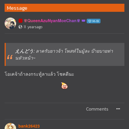
Message
♕QueenAzuNyanMoeChan♕
🅰️
M-19
11 yearsago
えんどう
: ลาครับยาวจ้า โพสท์ในมู้ละ บ๊ายบายท่า
นหัวหน้า~
โอเคจ้าถ้าลงกระทู้ลาแล้ว โชคดีนะ
Comments
bank26423