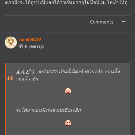
งเราถึงจะได้ดูช่วงนี้บอกได้ว่าเซ็งมากๆไม่มีอนิเมะใหม่ๆให้ดู
Comments
bank26423
11 yearsago
えんどう
: update#2 เป็นที่เน็ตจริงด้วยครับ ตอนนี้ห
ายแล้ว เย้ๆ
จะได้มาแอบฟังเพลงนัตซึเมะอีก