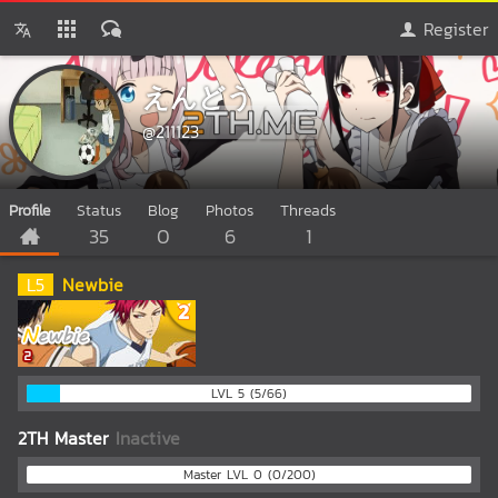
Register
えんどう
@211123
Profile
Status
Blog
Photos
Threads
35
0
6
1
L
5
Newbie
LVL 5 (5/66)
2TH Master
Inactive
Master LVL 0 (0/200)