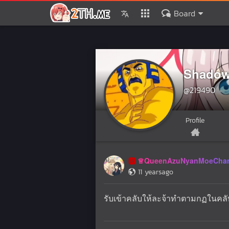
Board
Shadow
@219490
Profile
♕QueenAzuNyanMoeCha
🅰️
11 yearsago
รับเข้าคลับให้ละจ้าทำตามกฏในคล