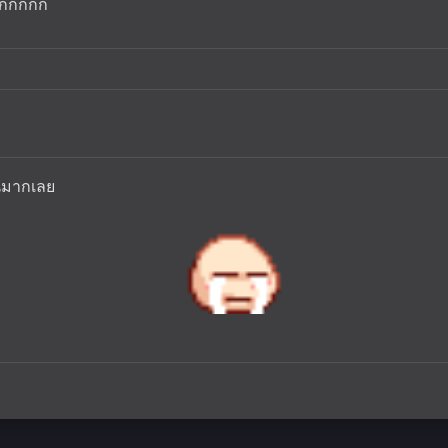
กกกกกกก
อินมากเลย