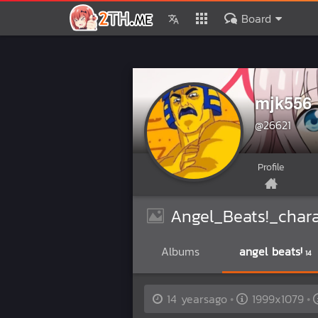
Board
mjk556
@26621
Profile
Angel_Beats!_chara
Albums
angel beats!
14
14 yearsago
1999x1079