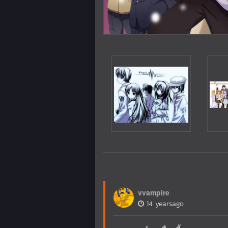
vvampire
14 yearsago