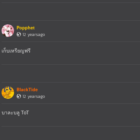
Popphet
12 yearsago
เก็บเหรียญฟรี
BlackTide
12 yearsago
บาละบลู ToT