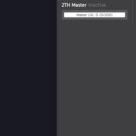
2TH Master
Inactive
Master LVL 0 (0/200)