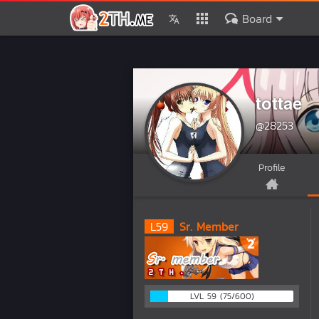
Board
tottae
@28253
Profile
L
59
Sr. Member
LVL 59 (75/600)