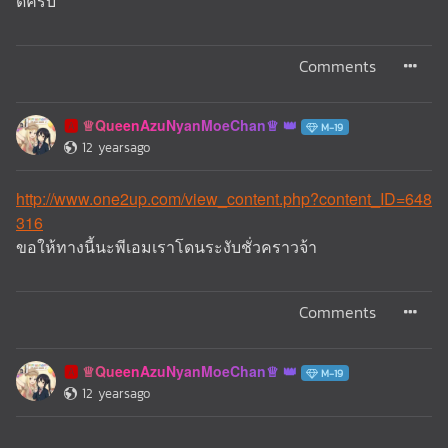
ดีครับ
Comments
♕QueenAzuNyanMoeChan♕
🅰️
M-19
12 yearsago
http://www.one2up.com/view_content.php?content_ID=648
316
ขอให้ทางนี้นะพีเอมเราโดนระงับชั่วคราวจ้า
Comments
♕QueenAzuNyanMoeChan♕
🅰️
M-19
12 yearsago