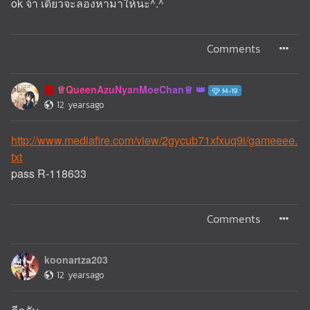
ok จ้า เดียวจะลองหามาให้นะ^.^
Comments
♕QueenAzuNyanMoeChan♕
🅰️
M-19
12 yearsago
http://www.mediafire.com/view/2gycub71xfxuq9i/gameeee.
txt
pass R-118633
Comments
koonartza203
12 yearsago