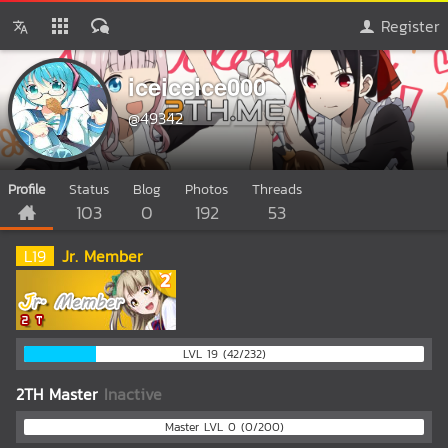
Register
iceiceice000
@49342
Profile
Status
Blog
Photos
Threads
103
0
192
53
L
19
Jr. Member
LVL 19 (42/232)
2TH Master
Inactive
Master LVL 0 (0/200)