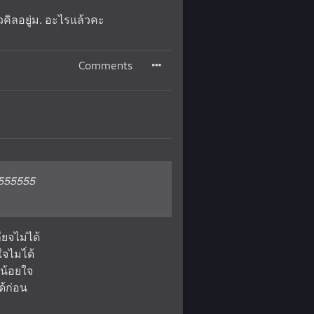
ล้วคิลอยู่ม. อะไรแล้วคะ
Comments
น 555555
ียจไม่ได้
จไมไ่ด้
งน้อยใจ
ด้ก่อน