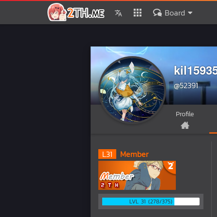
Board
kil1593
@52391
Profile
L
31
Member
LVL 31 (278/375)