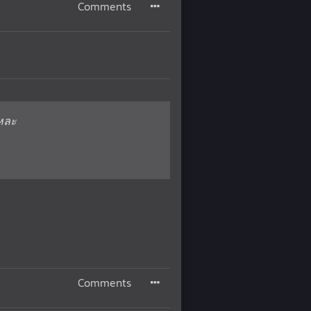
Comments
ี้แหละ
Comments