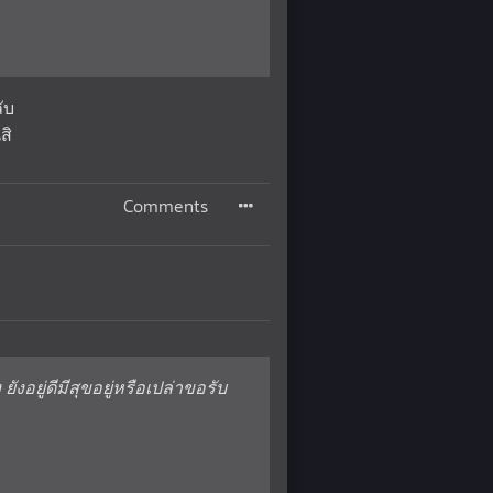
ับ
สิ
Comments
งอยู่ดีมีสุขอยู่หรือเปล่าขอรับ