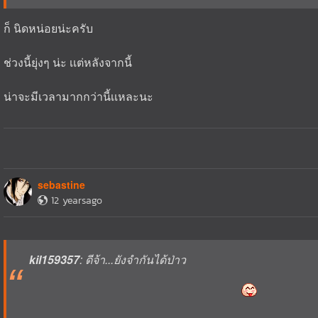
ก็ นิดหน่อยน่ะครับ
ช่วงนี้ยุ่งๆ น่ะ เเต่หลังจากนี้
น่าจะมีเวลามากกว่านี้เเหละนะ
sebastine
12 yearsago
kil159357
: ดีจ้า...ยังจำกันได้ป่าว