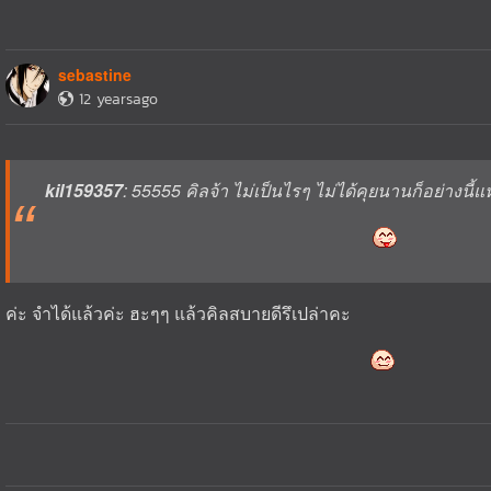
sebastine
12 yearsago
kil159357
: 55555 คิลจ้า ไม่เป็นไรๆ ไม่ได้คุยนานก็อย่างน
ค่ะ จำได้แล้วค่ะ ฮะๆๆ แล้วคิลสบายดีรึเปล่าคะ