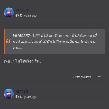
KITTEN
12 yearsago
kil159357
: โอ้!!! มิได้ ผมเป็นศาสดามิได้เด็ดขาด เดี๋
ยวหัวผมจะโดนเด็ด//มันไม่ใช่ประเด็นนะคับท่าน แ
หม....
เหอะๆ ไม่ใช่จริงๆ สินะ
Comments
KITTEN
12 yearsago