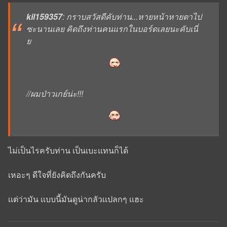
kil159357
: กราบสวัสดีคับท่าน...หายหน้าหายตาไป
ซะนานเลย คิดถึงท่านคนแรกในบอร์ดเลยนะคับเนี่
ย
//ผมป่าวเกย์น่ะ!!!
ไม่เป็นไรครับท่าน เป็นเบะเเทนก็ได้
เหอะๆ ดีใจที่ยังคิดถึงกันครับ
เเต่ว่ามัน เเบบนี้มันดูน่ากลัวเเปลกๆ เเฮะ