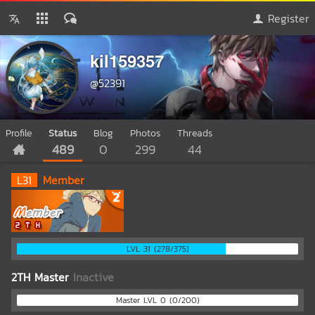
Register
kil159357
@52391
Profile
Status
Blog
Photos
Threads
489
0
299
44
L
31
Member
LVL 31 (278/375)
2TH Master
Inactive
Master LVL 0 (0/200)