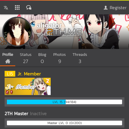
Register
aligator
@64341
Profile
Status
Blog
Photos
Threads
27
0
9
3
L
15
Jr. Member
LVL 15 (94/184)
2TH Master
Inactive
Master LVL 0 (0/200)