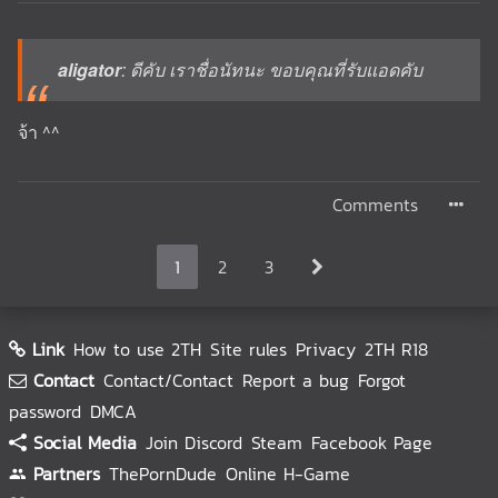
aligator
: ดีคับ เราชื่อนัทนะ ขอบคุณที่รับแอดคับ
จ้า ^^
Comments
1
2
3
Link
How to use 2TH
Site rules
Privacy
2TH R18
Contact
Contact/Contact
Report a bug
Forgot
password
DMCA
Social Media
Join Discord
Steam
Facebook Page
Partners
ThePornDude
Online H-Game