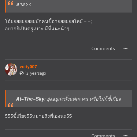
อาย ><
โอ้ยยยยยยยยยบักคนขี้อายยยยยยใหย๋ = =;
อยากจิเป้นครูเบาะ มีที่แนะนำๆ
Comments
vcity007
12 yearsago
At~The~Sky
: ยุ่งอยู่ล่ะมั้งแต่ละคน หรือไม่ก็ขี้เกียจ
555ขี้เกียจ55หมายถึงพี่เองนะ55
Comments