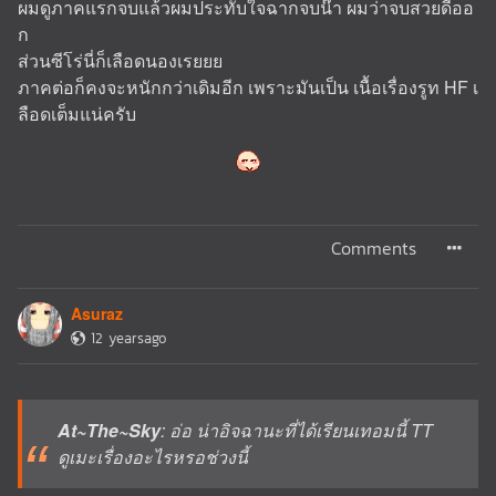
ผมดูภาคแรกจบแล้วผมประทับใจฉากจบน๊า ผมว่าจบสวยดีออ
ก
ส่วนซีโร่นี่ก็เลือดนองเรยยย
ภาคต่อก็คงจะหนักกว่าเดิมอีก เพราะมันเป็น เนื้อเรื่องรูท HF เ
ลือดเต็มแน่ครับ
Comments
Asuraz
12 yearsago
At~The~Sky
: อ่อ น่าอิจฉานะที่ได้เรียนเทอมนี้ TT
ดูเมะเรื่องอะไรหรอช่วงนี้