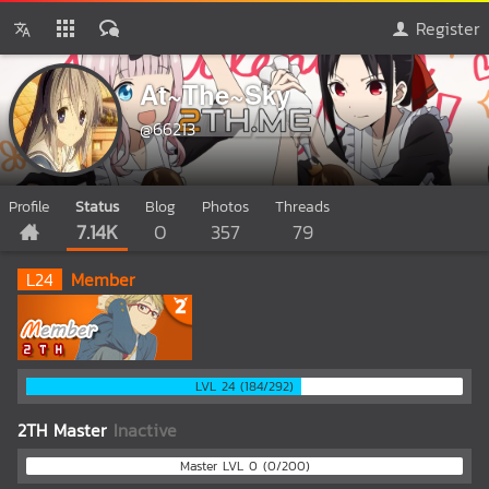
Register
At~The~Sky
@66213
Profile
Status
Blog
Photos
Threads
7.14K
0
357
79
L
24
Member
LVL 24 (184/292)
2TH Master
Inactive
Master LVL 0 (0/200)