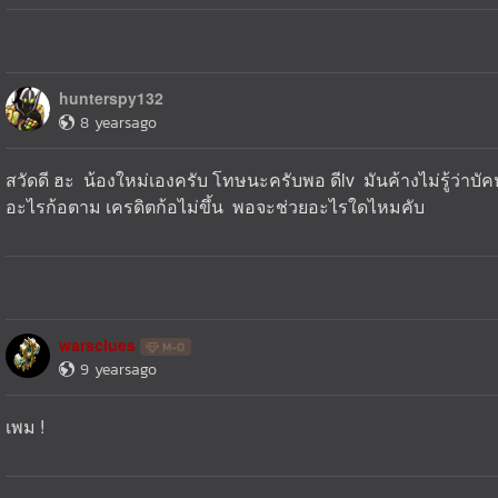
hunterspy132
8 yearsago
สวัดดี ฮะ น้องใหม่เองครับ โทษนะครับพอ ดีlv มันค้างไม่รู้ว่าบั
อะไรก้อตาม เครดิตก้อไม่ขึ้น พอจะช่วยอะไรใดไหมคับ
warsclues
M-0
9 yearsago
เพม !