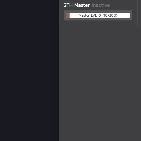
2TH Master
Inactive
Master LVL 0 (10/200)