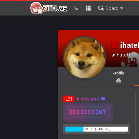
Board
ihate
🅰️
@ihatefb
Profile
L
31
Iridescent
IRIDESCENT
LVL 31 (109/375)