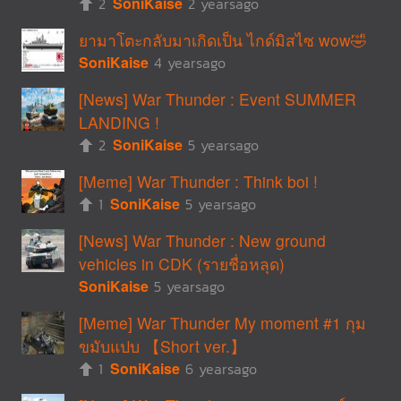
2
SoniKaise
2 yearsago
ยามาโตะกลับมาเกิดเป็น ไกด์มิสไซ wow🤣
SoniKaise
4 yearsago
[News] War Thunder : Event SUMMER
LANDING !
2
SoniKaise
5 yearsago
[Meme] War Thunder : Think boi !
1
SoniKaise
5 yearsago
[News] War Thunder : New ground
vehicles in CDK (รายชื่อหลุด)
SoniKaise
5 yearsago
[Meme] War Thunder My moment #1 กุม
ขมับแปบ 【Short ver.】
1
SoniKaise
6 yearsago