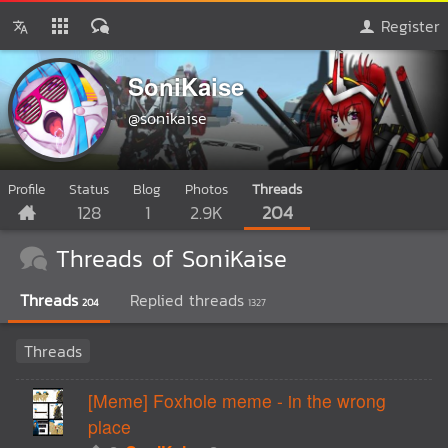
Register
SoniKaise
@sonikaise
Profile
Status
Blog
Photos
Threads
128
1
2.9K
204
Threads of SoniKaise
Threads
Replied threads
204
1327
Threads
[Meme] Foxhole meme - in the wrong
place