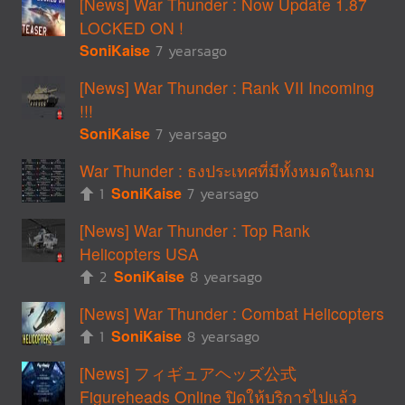
[News] War Thunder : Now Update 1.87
LOCKED ON !
SoniKaise
7 yearsago
[News] War Thunder : Rank VII Incoming
!!!
SoniKaise
7 yearsago
War Thunder : ธงประเทศที่มีทั้งหมดในเกม
1
SoniKaise
7 yearsago
[News] War Thunder : Top Rank
Helicopters USA
2
SoniKaise
8 yearsago
[News] War Thunder : Combat Helicopters
1
SoniKaise
8 yearsago
[News] フィギュアヘッズ公式
Figureheads Online ปิดให้บริการไปแล้ว