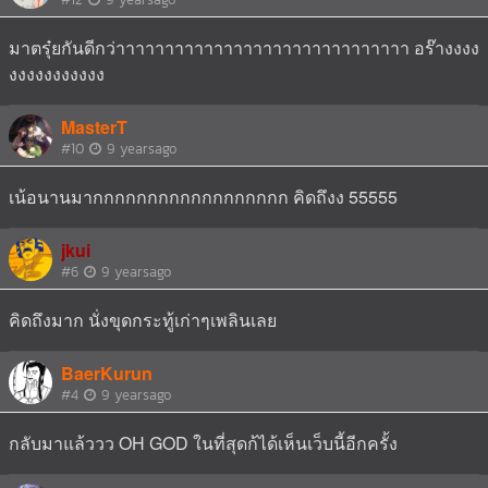
มาตรุ๋ยกันดีกว่าาาาาาาาาาาาาาาาาาาาาาาาาาาาาา อร๊างงงง
งงงงงงงงงงง
MasterT
#10
9 yearsago
เน้อนานมากกกกกกกกกกกกกกกกกก คิดถึงง 55555
jkui
#6
9 yearsago
คิดถึงมาก นั่งขุดกระทู้เก่าๆเพลินเลย
BaerKurun
#4
9 yearsago
กลับมาแล้ววว OH GOD ในที่สุดก้ได้เห็นเว็บนี้อีกครั้ง