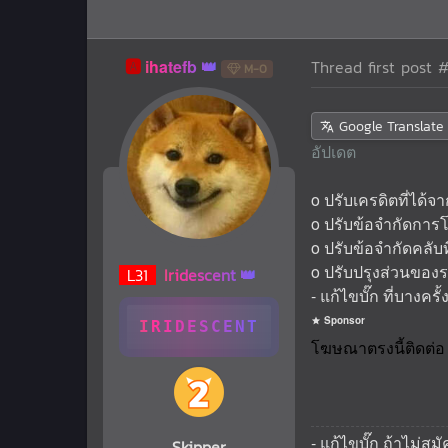
🅰️
ihatefb
Thread first post
#
M-0
Google Translate
อัปเดต
o ปรับเครดิตที่ได้
o ปรับข้อจำกัดการ
o ปรับข้อจำกัดคลับ
o ปรับปรุงส่วนของร
L
31
Iridescent
- แก้ไขบั๊ก ที่บางคร
Sponsor
IRIDESCENT
- แก้ไขบั๊ก ถ้าไม่
Skipper