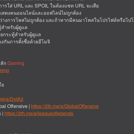
ท การใส่ URL และ SPOIL ในห้องแชท URL จะเสีย
ท แสดงคนออนไลน์และออฟไลน์ไม่ถูกต้อง
์ระหว่างการโพสไม่ถูกต้อง และถ้าหากมีคนมาโพสในโปรไฟล์หรือไป
ู้สำหรับผู้ดูแล
้ายกระทู้สำหรับผู้ดูแล
องกันการตั้งชื่อด้วยอีโมจิ
หลัก
Gaming
aming
ือ
.me/a/DotA2
bal Offensive |
https://2th.me/a/GlobalOffensive
 |
https://2th.me/a/leagueoflegends