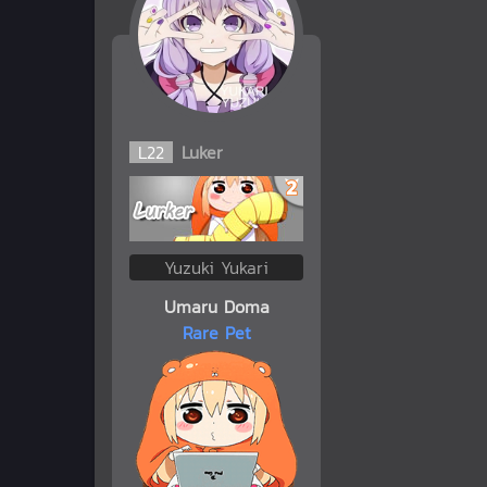
L
22
Luker
Yuzuki Yukari
Umaru Doma
Rare Pet