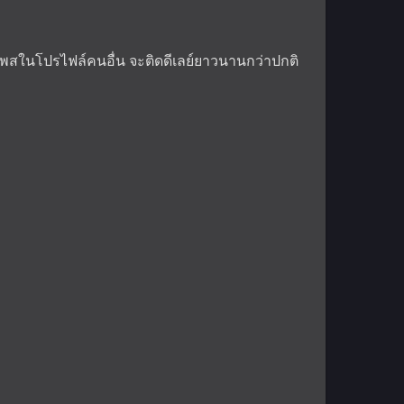
โพสในโปรไฟล์คนอื่น จะติดดีเลย์ยาวนานกว่าปกติ