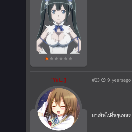
`Yui...[]
#23
9 yearsago
มาเม้นไปงั้นๆแหละ