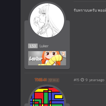
รับทราบบครับ พออดี
L
53
Luker
THE-H
#15
9 yearsago
M-2