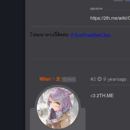
https://2th.me/wiki
Milan丶龙
#2
9 yearsago
M-5
<3 2TH.ME