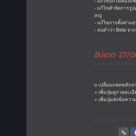
- แก้ไขบั๊กในห้องแ
- แก้ไขตัวจัดการรู
หญ่
- แก้ไขการตั้งค่าแ
- ลบคำว่า Beta จา
อัปเดต 27/06
o เปลี่ยนแชทหลักจา
+ เพิ่มปุ่มดูรายละเ
+ เพิ่มปุ่มส่งข้อค