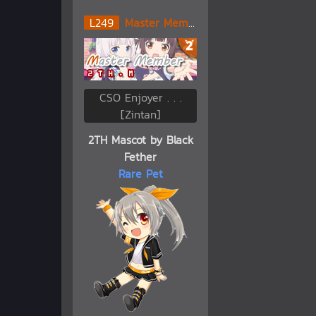
L
249
Master Member
CSO Enjoyer . . .
[Zintan]
2TH Mascot by Black
Fether
Rare Pet