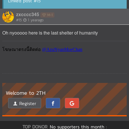
Linked post #15
zxcccc345
M-1
#15
1 yearago
Oh nyooooo here is the last shelter of humanity
Welcome to 2TH
Register
TOP DONOR
No supporters this month :