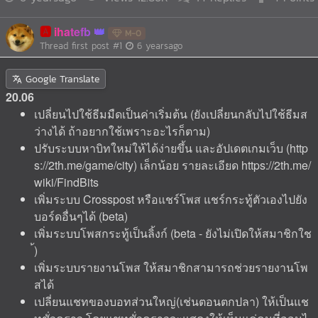
🅰️
ihatefb
M-0
Thread first post
#1
6 yearsago
Google Translate
20.06
เปลี่ยนไปใช้ธีมมืดเป็นค่าเริ่มต้น (ยังเปลี่ยนกลับไปใช้ธีมส
ว่างได้ ถ้าอยากใช้เพราะอะไรก็ตาม)
ปรับระบบหาบิทใหม่ให้ได้ง่ายขึ้น และอัปเดตเกมเว็บ (http
s://2th.me/game/city) เล็กน้อย รายละเอียด https://2th.me/
wiki/FindBits
เพิ่มระบบ Crosspost หรือแชร์โพส แชร์กระทู้ตัวเองไปยัง
บอร์ดอื่นๆได้ (beta)
เพิ่มระบบโพสกระทู้เป็นลิ้งก์ (beta - ยังไม่เปิดให้สมาชิกใช
้)
เพิ่มระบบรายงานโพส ให้สมาชิกสามารถช่วยรายงานโพ
สได้
เปลี่ยนแชทของบอทส่วนใหญ่(เช่นตอนตกปลา) ให้เป็นแช