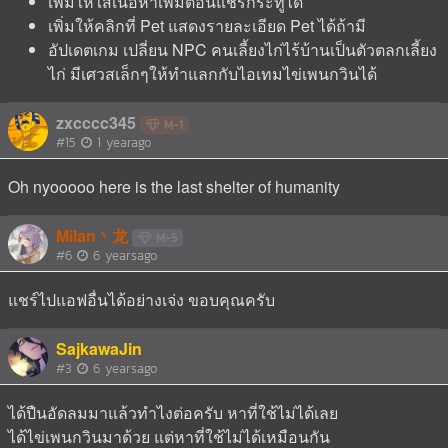
เพิ่มให้ใส่เนื้อหาเพิ่มตอนแชร์กระทู้ได้
เพิ่มให้คลิกที่ Pet แสดงรายละเอียด Pet ได้ถ้ามี
อัปเดตเกม เปลี่ยน NPC คนเลี้ยงไก่ไร้บ้านเป็นตัวตลกเลี้ยง
ไก่ มีเศวสเล็กๆให้ทำแลกกับไอเทมไข่เพนกวินได้
zxcccc345
M-1
#15
1 yearago
Oh nyooooo here is the last shelter of humanity
Milan丶龙
M-5
#6
6 yearsago
แชร์ไปแอฟอื่นได้อย่างเจ่ง ขอบคุณครับ
SajkawaJin
#3
6 yearsago
ได้ปืนอัดลมมาแล้วทำไงต่อครับ หาที่ใช้ไม่ได้เลย
ได้ไข่เพนกวินมาด้วย แต่หาที่ใช้ไม่ได้เหมือนกัน