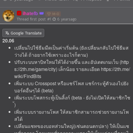
🅰️
ihatefb
M-0
Thread first post
#1
6 yearsago
Google Translate
20.06
เปลี่ยนไปใช้ธีมมืดเป็นค่าเริ่มต้น (ยังเปลี่ยนกลับไปใช้ธีมส
ว่างได้ ถ้าอยากใช้เพราะอะไรก็ตาม)
ปรับระบบหาบิทใหม่ให้ได้ง่ายขึ้น และอัปเดตเกมเว็บ (http
s://2th.me/game/city) เล็กน้อย รายละเอียด https://2th.me/
wiki/FindBits
เพิ่มระบบ Crosspost หรือแชร์โพส แชร์กระทู้ตัวเองไปยัง
บอร์ดอื่นๆได้ (beta)
เพิ่มระบบโพสกระทู้เป็นลิ้งก์ (beta - ยังไม่เปิดให้สมาชิกใช
้)
เพิ่มระบบรายงานโพส ให้สมาชิกสามารถช่วยรายงานโพ
สได้
เปลี่ยนแชทของบอทส่วนใหญ่(เช่นตอนตกปลา) ให้เป็นแช