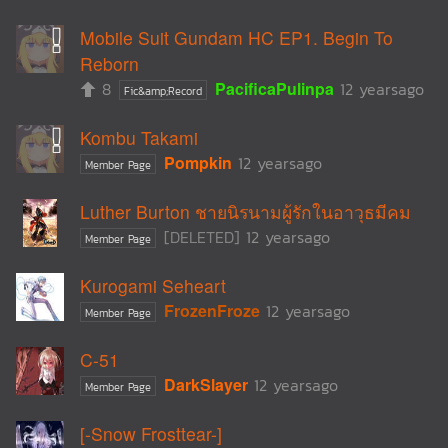
Mobile Suit Gundam HC EP1. Begin To
Reborn
8
PacificaPulinpa
12 yearsago
Fic&amp;Record
Kombu Takami
Pompkin
12 yearsago
Member Page
Luther Burton ชายนิรนามผู้รักในอาวุธมีคม
[DELETED]
12 yearsago
Member Page
Kurogami Seheart
FrozenFroze
12 yearsago
Member Page
C-51
DarkSlayer
12 yearsago
Member Page
[-Snow Frosttear-]