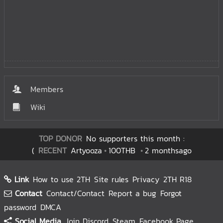
Members
Wiki
TOP DONOR
No supporters this month :
(
RECENT
Artyooza
100THB
2 monthsago
Link
How to use 2TH
Site rules
Privacy
2TH R18
Contact
Contact/Contact
Report a bug
Forgot
password
DMCA
Social Media
Join Discord
Steam
Facebook Page