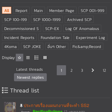
All
Report
Main
Member Page
SCP 001-999
SCP 100-199
SCP 1000-1999
Archived SCP
Decommissioned S
SCP-EX
Log Of Anomalous
Incident Reports
Foundation Tale
Experiment Log
4Koma
SCP JOKE
อื่นๆ Other
Fic&amp;Record
Display
Latest threads
1
2
3
12
Newest replies
Thread list
ประกาศเรื่องแผนกงานที่จะทำ SS2
PacificaPulinpa
12 yearsago