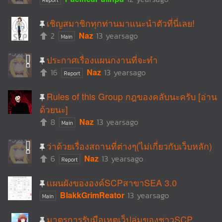
Report
เชิญสมาชิกทุกท่านมาแนะนำตัวที่นี่เลย!
2
Naz
13 yearsago
Main
ประกาศเรื่องแผนกงานที่จะทำ
16
Naz
13 yearsago
Report
Rules of this Group กฎของคลับนะครับ [อ่าน
ด้วยนะ]
8
Naz
13 yearsago
Main
ว่าด้วยเรื่องสถานที่ต่างๆ(ไม่เกี่ยวกับเว็บหลัก)
6
Naz
13 yearsago
Report
เเผนผังขององค์SCPสาขาSEA 3.0
BlakkGrimReator
13 yearsago
Main
มาตรการรับมือเหตุเว็ปล่มของชาวSCP