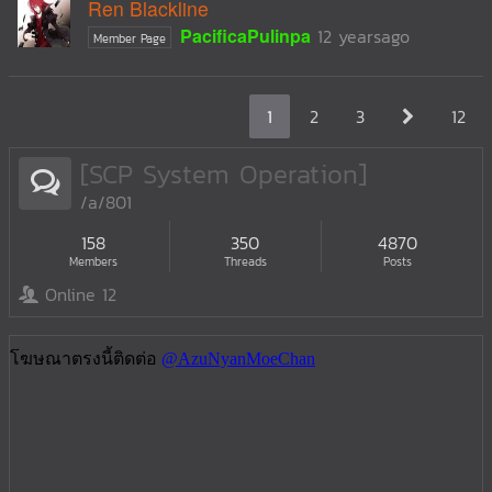
Ren Blackline
PacificaPulinpa
12 yearsago
Member Page
1
2
3
12
[SCP System Operation]
/a/801
158
350
4870
Members
Threads
Posts
Online 12