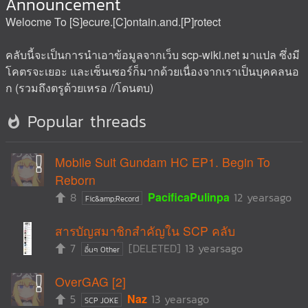
Announcement
Welocme To [S]ecure.[C]ontain.and.[P]rotect
คลับนี้จะเป็นการนำเอาข้อมูลจากเว็บ scp-wiki.net มาแปล ซึ่งมี
โคตรจะเยอะ และเซ็นเซอร์ก็มากด้วยเนื่องจากเราเป็นบุคคลนอ
ก (รวมถึงตรูด้วยเหรอ //โดนตบ)
Popular threads
Mobile Suit Gundam HC EP1. Begin To
Reborn
8
PacificaPulinpa
12 yearsago
Fic&amp;Record
สารบัญสมาชิกสำคัญใน SCP คลับ
7
[DELETED]
13 yearsago
อื่นๆ Other
OverGAG [2]
5
Naz
13 yearsago
SCP JOKE