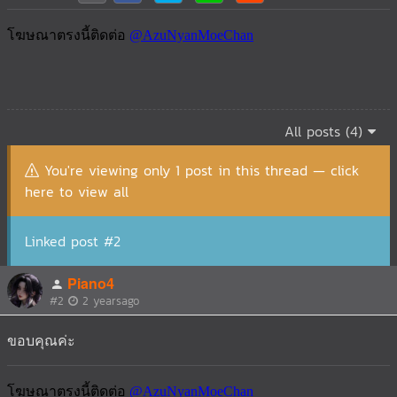
All posts (4)
You're viewing only 1 post in this thread — click
here to view all
Linked post #2
Piano4
#2
2 yearsago
ขอบคุณค่ะ