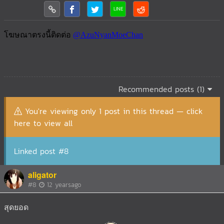
Recommended posts (1)
You're viewing only 1 post in this thread — click
here to view all
Linked post #8
aligator
#8
12 yearsago
สุดยอด