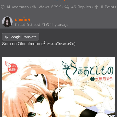
14 yearsago
Views 6.39K
46 Replies
11 Points
มาsu้oย
Thread first post
#1
14 yearsago
Google Translate
Sora no Otoshimono (ซ้ำขออภัยนะครับ)