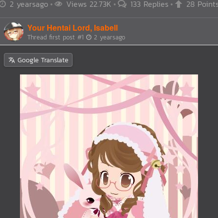
2 yearsago
Views 22.73K
133 Replies
28 Point
Your Hentai Lord, Isabell
Thread first post
#1
2 yearsago
Google Translate