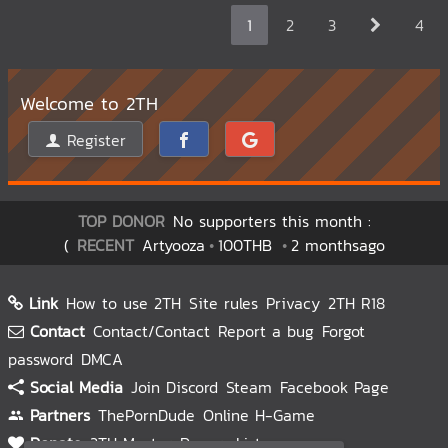
1
2
3
4
Welcome to 2TH
Register
TOP DONOR
No supporters this month :
(
RECENT
Artyooza
100THB
2 monthsago
Link
How to use 2TH
Site rules
Privacy
2TH R18
Contact
Contact/Contact
Report a bug
Forgot
password
DMCA
Social Media
Join Discord
Steam
Facebook Page
Partners
ThePornDude
Online H-Game
Donate
2TH Master
Donors List