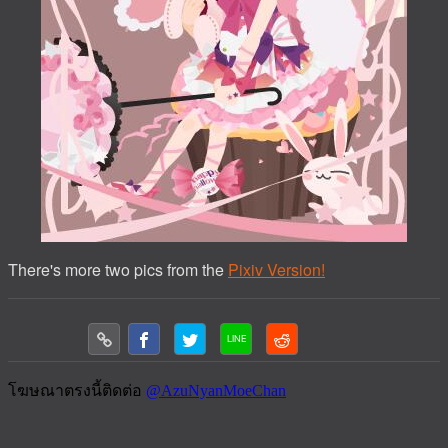
There's more two pics from the
Pixiv Version!