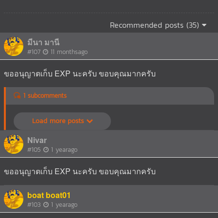
Recommended posts (35)
มีนา มานี
#107
11 monthsago
ขออนุญาตเก็บ EXP นะครับ ขอบคุณมากครับ
1 subcomments
Load more posts
Nivar
#105
1 yearago
ขออนุญาตเก็บ EXP นะครับ ขอบคุณมากครับ
boat boat01
#103
1 yearago