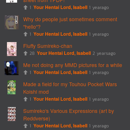
1
Your Hentai Lord, Isabell
1 yearago
Why do people just sometimes comment
"hello"?
1
Your Hentai Lord, Isabell
1 yearago
Fluffy Sumireko-chan
28
Your Hentai Lord, Isabell
2 yearsago
Me not doing any MMD pictures for a while
1
Your Hentai Lord, Isabell
1 yearago
Made a field for my Touhou Pocket Wars
Koishi mod
1
Your Hentai Lord, Isabell
1 yearago
Sumireko's Various Expressions (art by
Reddverse)
1
Your Hentai Lord, Isabell
1 yearago