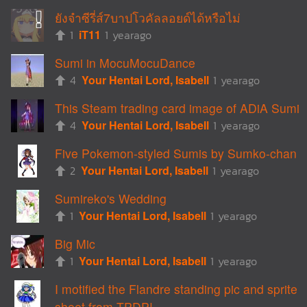
ยังจำซีรี่ส์7บาปโวคัลลอยด์ได้หรือไม่
1
iT11
1 yearago
Sumi in MocuMocuDance
4
Your Hentai Lord, Isabell
1 yearago
This Steam trading card image of ADiA Sumi
4
Your Hentai Lord, Isabell
1 yearago
Five Pokemon-styled Sumis by Sumko-chan
2
Your Hentai Lord, Isabell
1 yearago
Sumireko's Wedding
1
Your Hentai Lord, Isabell
1 yearago
Big Mic
1
Your Hentai Lord, Isabell
1 yearago
I motified the Flandre standing pic and sprite
sheet from TPDP!