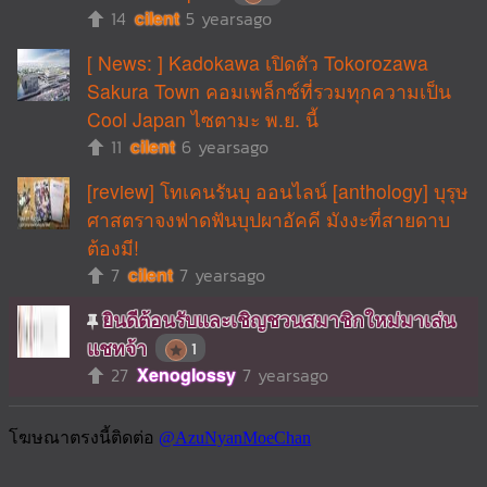
14
cilent
5 yearsago
[ News: ] Kadokawa เปิดตัว Tokorozawa
Sakura Town คอมเพล็กซ์ที่รวมทุกความเป็น
Cool Japan ไซตามะ พ.ย. นี้
11
cilent
6 yearsago
[review] โทเคนรันบุ ออนไลน์ [anthology] บุรุษ
ศาสตราจงฟาดฟันบุปผาอัคคี มังงะที่สายดาบ
ต้องมี!
7
cilent
7 yearsago
ยินดีต้อนรับและเชิญชวนสมาชิกใหม่มาเล่น
แชทจ้า
1
27
Xenoglossy
7 yearsago