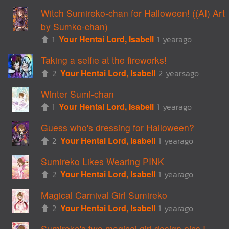
Witch Sumireko-chan for Halloween! ((AI) Art
by Sumko-chan)
1
Your Hentai Lord, Isabell
1 yearago
Taking a selfie at the fireworks!
2
Your Hentai Lord, Isabell
2 yearsago
Winter Sumi-chan
1
Your Hentai Lord, Isabell
1 yearago
Guess who's dressing for Halloween?
2
Your Hentai Lord, Isabell
1 yearago
Sumireko Likes Wearing PINK
2
Your Hentai Lord, Isabell
1 yearago
Magical Carnival Girl Sumireko
2
Your Hentai Lord, Isabell
1 yearago
Sumireko's two magical girl design pics I