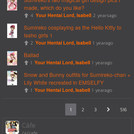
made, which do you like?
4
Your Hentai Lord, Isabell
2 yearsago
Sumireko cosplaying as the Hello Kitty to
Issho girls 1
2
Your Hentai Lord, Isabell
1 yearago
Ballad
1
Your Hentai Lord, Isabell
1 yearago
Snow and Bunny outfits for Sumireko-chan +
Lily White recreated in EMSELFY
1
Your Hentai Lord, Isabell
1 yearago
1
2
3
516
Cáfe
/a/cafe