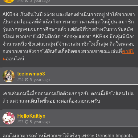
#16
5 yearsago
AKB48 เริ่มต้นในปี 2548 และยังคงดำเนินการอยู่ ทำให้พวกเขา
เป็นกลุ่มไอดอลที่ดำเนินกิจการมายาวนานที่สุดในญี่ปุ่น สมาชิก
รุ่นแรกทุกคนจบการศึกษาแล้ว แต่ยังมีที่ว่างสำหรับการรับสมัค
รใหม่ พวกเขายังมีทีมฝึกหัด "Kenkyuusei" AKB48 มีกลุ่มพี่น้อง
จำนวนหนึ่ง ซึ่งแต่ละกลุ่มมีจำนวนสมาชิกไม่สิ้นสุด ติดใจเพลงข
องพวกเขาหลังจากได้ยินซิงเกิ้ลฮิตของพวกเขาขณะเล่นที่
คาสิโ
น
ออนไลน์
teeinwma53
#14
5 yearsago
เคยเล่นเกมนี้เมื่อตอนเกมเปิดตัวแรกๆครับ ตอนนี้เลิกไปเล่นไปแ
ล้ว แต่ว่าเกมเติบโตขึ้นอย่างต่อเนื่องเลยนะครับ
HelloKaitlyn
#13
5 yearsago
คุณไม่สามารถตำหนิพวกเขาได้จริงๆ เพราะ Genshin Impact เ