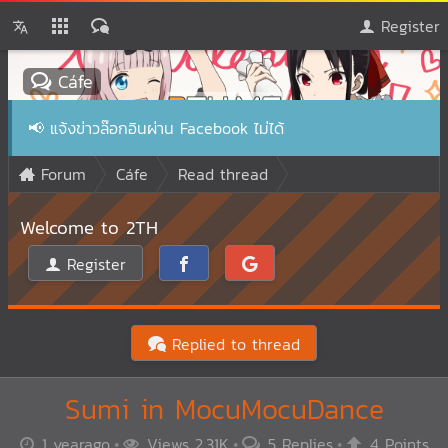
Register
Cáfe
📢
แจ้งข่าวล๊อกอินผ่าน Facebook ไม่ได้
Forum
Cáfe
Read thread
Welcome to 2TH
Register
Replied to thread
Sumi in MocuMocuDance
1 yearago
Views 2.31K
5 Replies
4 Points