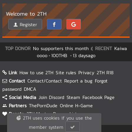
Welcome to 2TH
Register
TOP DONOR
No supporters this month :(
RECENT
Kaiwa
oooo
100THB
13 daysago
Link
How to use 2TH
Site rules
Privacy
2TH R18
Contact
Contact/Contact
Report a bug
Forgot
password
DMCA
Social Media
Join Discord
Steam
Facebook Page
Partners
ThePornDude
Online H-Game
Donate
2TH Master
Donors List
2TH uses cookies if you use the
member system
© 2TH 🥚
2026