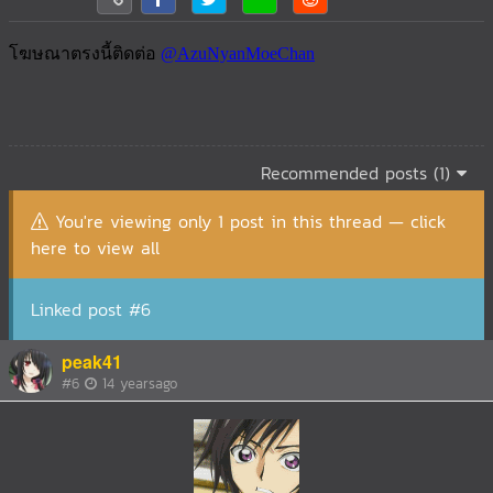
Recommended posts (1)
You're viewing only 1 post in this thread — click
here to view all
Linked post #6
peak41
#6
14 yearsago