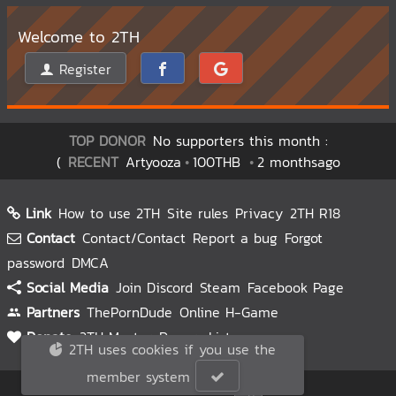
Welcome to 2TH
Register
TOP DONOR
No supporters this month :
(
RECENT
Artyooza
100THB
2 monthsago
Link
How to use 2TH
Site rules
Privacy
2TH R18
Contact
Contact/Contact
Report a bug
Forgot
password
DMCA
Social Media
Join Discord
Steam
Facebook Page
Partners
ThePornDude
Online H-Game
Donate
2TH Master
Donors List
2TH uses cookies if you use the
member system
© 2TH 🥚
2026