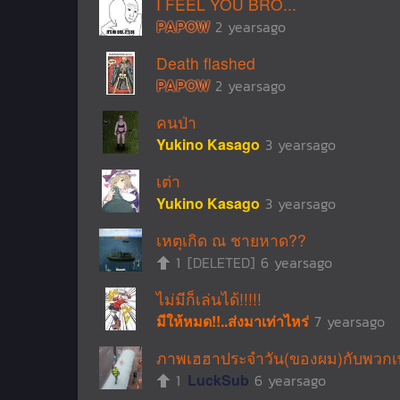
I FEEL YOU BRO...
PAPOW
2 yearsago
Death flashed
PAPOW
2 yearsago
คนป่า
Yukino Kasago
3 yearsago
เต่า
Yukino Kasago
3 yearsago
เหตุเกิด ณ ชายหาด??
1
[DELETED]
6 yearsago
ไม่มีก็เล่นได้!!!!!
มีให้หมด!!..ส่งมาเท่าไหร่
7 yearsago
ภาพเฮฮาประจำวัน(ของผม)กับพวกเพจท
1
LuckSub
6 yearsago