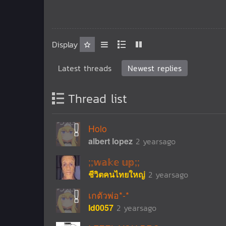
Display
Latest threads
Newest replies
Thread list
Holo
albert lopez
2 yearsago
;;𝕨𝕒𝕜𝕖 𝕦𝕡;;
ชีวิตคนไทยใหญ่
2 yearsago
เกตัวพ่อ*-*
Id0057
2 yearsago