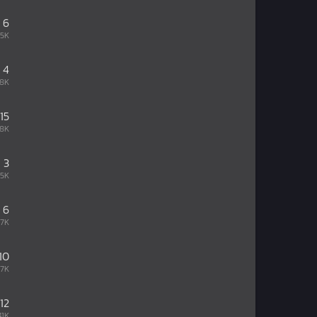
6
.5K
4
68K
15
58K
3
85K
6
97K
10
67K
12
41K