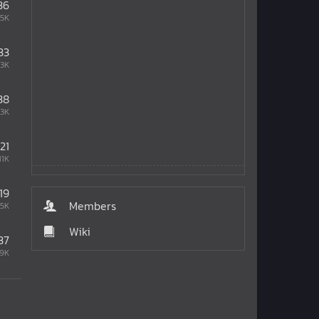
36
.5K
33
93K
38
.3K
21
11K
19
Members
85K
Wiki
37
19K