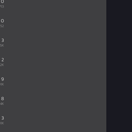
0
713
0
652
3
45K
2
22K
9
91K
8
04K
3
31K