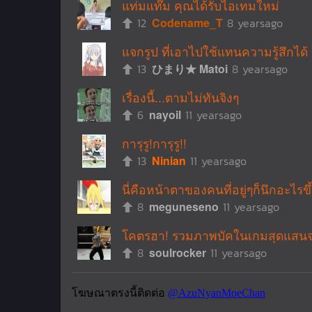
แท่มแท๊ม คุณได้รับไอเทมใหม่
12
Codename_T
8 yearsago
แจกรูป ที่เอาไปใช้แทนความรู้สึกได้
13
ひまり★ Matoi
8 yearsago
เรื่องนี้...ตามไม่ทันจิงๆ
6
nayoil
11 yearsago
การุรู!การุรู!!
13
Ninian
11 yearsago
นี่คือหน้าตาของคนที่อยู่ๆก็นึกอะไรข
8
meguneseno
11 yearsago
โคตรฮา! รวมภาพบัคในเกมสุดแสนจะเ
8
soulrocker
11 yearsago