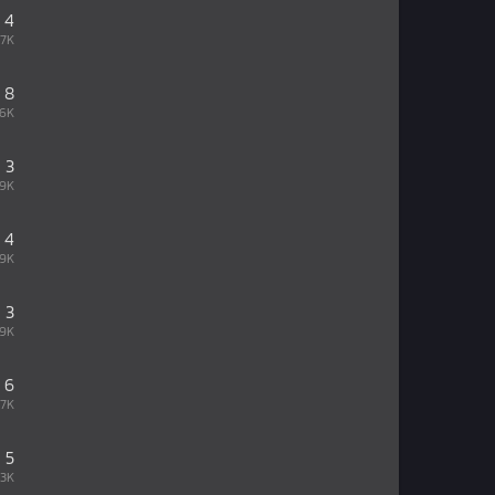
4
17K
8
96K
3
09K
4
39K
3
19K
6
67K
5
73K