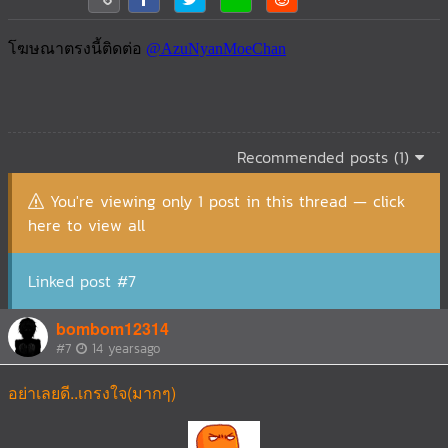
Recommended posts (1)
You're viewing only 1 post in this thread — click
here to view all
Linked post #7
bombom12314
#7
14 yearsago
อย่าเลยดี..เกรงใจ(มากๆ)