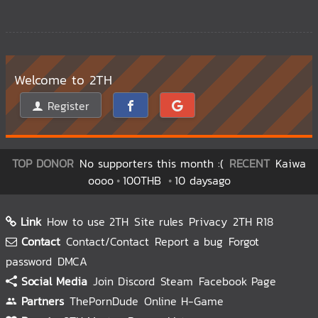
Welcome to 2TH
Register
TOP DONOR
No supporters this month :(
RECENT
Kaiwa
oooo
100THB
10 daysago
Link
How to use 2TH
Site rules
Privacy
2TH R18
Contact
Contact/Contact
Report a bug
Forgot
password
DMCA
Social Media
Join Discord
Steam
Facebook Page
Partners
ThePornDude
Online H-Game