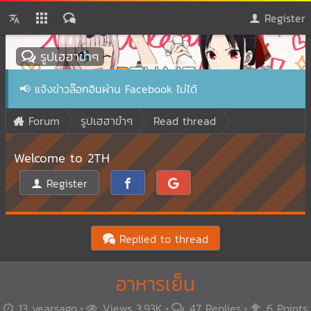
Register
รูปเฮฮาขำๆ
📢
แจ้งข่าวล๊อกอินผ่าน Facebook ไม่ได้
Forum
รูปเฮฮาขำๆ
Read thread
Welcome to 2TH
Register
Replied to thread
อาหารเย็น
13 yearsago
Views 3.93K
47 Replies
6 Points