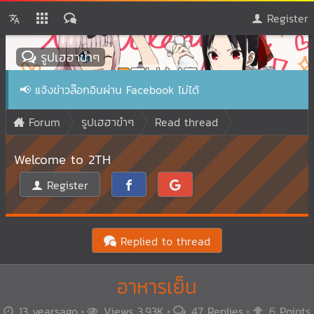
Register
รูปเฮฮาขำๆ
📢
แจ้งข่าวล๊อกอินผ่าน Facebook ไม่ได้
Forum
รูปเฮฮาขำๆ
Read thread
Welcome to 2TH
Register
Replied to thread
อาหารเย็น
13 yearsago
Views 3.93K
47 Replies
6 Points