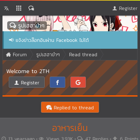
Register
รูปเฮฮาขำๆ
📢
แจ้งข่าวล๊อกอินผ่าน Facebook ไม่ได้
Forum
รูปเฮฮาขำๆ
Read thread
Welcome to 2TH
Register
Replied to thread
อาหารเย็น
13 yearsago
Views 3.93K
47 Replies
6 Points