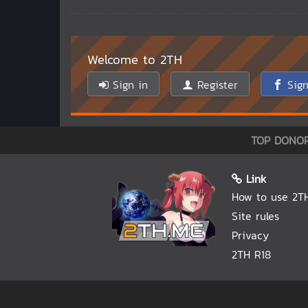
Welcome to 2TH
Sign in
Register
Sign
TOP DONO
Link
How to use 2T
Site rules
Privacy
2TH R18