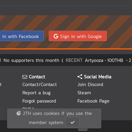
 in with Facebook
Sign in with Google
R
No supporters this month :(
RECENT
Artyooza
100THB
2
Contact
Social Media
H
Contact/Contact
Join Discord
Report a bug
Steam
Forgot password
Facebook Page
DMCA
2TH uses cookies if you use the
member system
© 2TH 🥚
2026