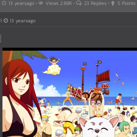
13 yearsago
Views 2.88K
23 Replies
5 Points
1
13 yearsago