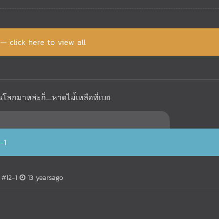
 — click here to view all
นโลกมาหล่ะก็...หาดไม่้เหลือที่เบย
-1
P
#12-1
13 yearsago