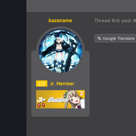
bazaname
Thread first post
#
Google Translate
L
12
Jr. Member