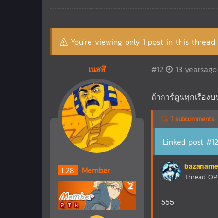
You're viewing only 1 post in this thread
เนสสึ
#12
13 yearsago
ถ้าการ์ตูนทุกเรื่องบ
1 subcomments
Linked post #12
bazaname
L
28
Member
Thread O
555