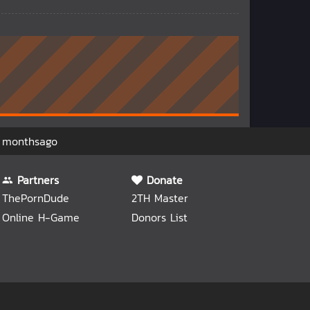
 monthsago
Partners
Donate
ThePornDude
2TH Master
Online H-Game
Donors List