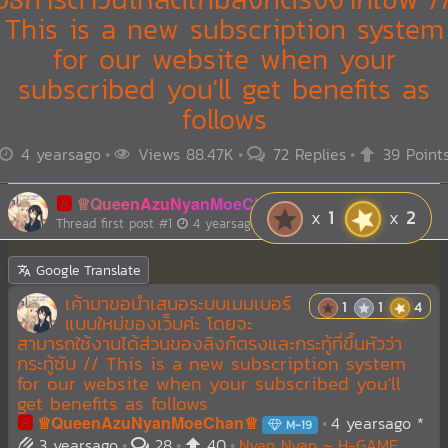
This is a new subscription system
for our website when your
subscribed you'll get benefits as
follows
4 yearsago
Views 88.47K
72 Replies
39 Point
🅰️
♕QueenAzuNyanMoeChan♕
M-19
1
2
Thread first post
#1
4 yearsago
Google Translate
เค้ามาขอนำเสนอระบบเมมเบอร์
1
1
4
แบบใหม่ของเว็บค่ะ โดยจะ
สามารถใช้งานได้ส่วนของลิงก์ตรงและกระทู้ที่ขึ้นหัวว่า
กระทู้ซับ // This is a new subscription system
for our website when your subscribed you'll
get benefits as follows
🅰️
♕QueenAzuNyanMoeChan♕
4 yearsago
*
M-19
3 yearsago
28
40
Nyan..Nyan..~ H-GAME