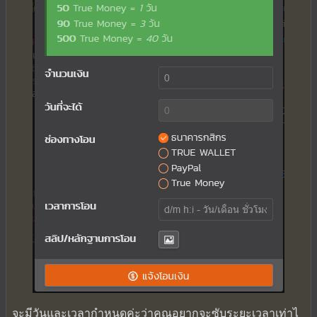
จะมีวันและเวลากำหนดค่ะว่าคุณอยากจะซับระยะเวลาเท่าไ