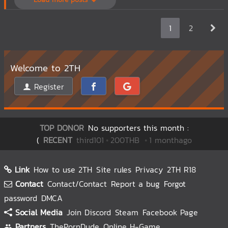
1
2
Welcome to 2TH
Register
TOP DONOR
No supporters this month :
(
RECENT
third101
200THB
1 monthago
Link
How to use 2TH
Site rules
Privacy
2TH R18
Contact
Contact/Contact
Report a bug
Forgot
password
DMCA
Social Media
Join Discord
Steam
Facebook Page
Partners
ThePornDude
Online H-Game